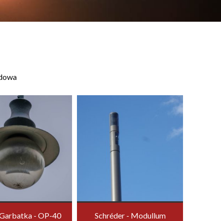
odowa
Garbatka - OP-40
Schréder - Modullum