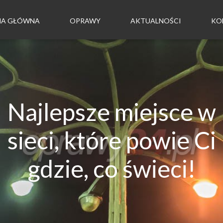
NA GŁÓWNA
OPRAWY
AKTUALNOŚCI
KO
Najlepsze miejsce w
sieci, które powie Ci
gdzie, co świeci!