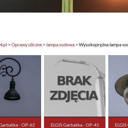
4.pl
>
Oprawy uliczne
>
lampa sodowa
>
Wysokoprężna lampa s
Garbatka - OP-62
ELGIS Garbatka - OP-41
ELGIS 