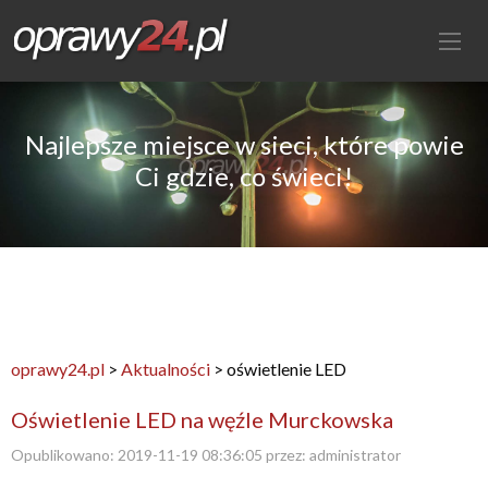
Najlepsze miejsce w sieci, które powie
Ci gdzie, co świeci!
oprawy24.pl
>
Aktualności
>
oświetlenie LED
Oświetlenie LED na węźle Murckowska
Opublikowano:
2019-11-19 08:36:05
przez:
administrator