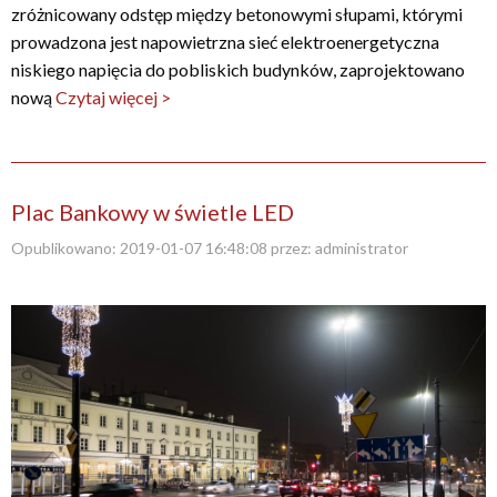
zróżnicowany odstęp między betonowymi słupami, którymi
prowadzona jest napowietrzna sieć elektroenergetyczna
niskiego napięcia do pobliskich budynków, zaprojektowano
nową
Czytaj więcej >
Plac Bankowy w świetle LED
Opublikowano:
2019-01-07 16:48:08
przez:
administrator