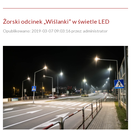
Żorski odcinek „Wiślanki” w świetle LED
Opublikowano:
2019-03-07 09:03:16
przez:
administrator