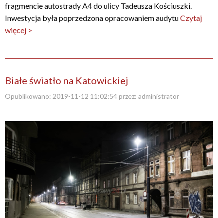
fragmencie autostrady A4 do ulicy Tadeusza Kościuszki.
Inwestycja była poprzedzona opracowaniem audytu
Czytaj
więcej >
Białe światło na Katowickiej
Opublikowano:
2019-11-12 11:02:54
przez:
administrator