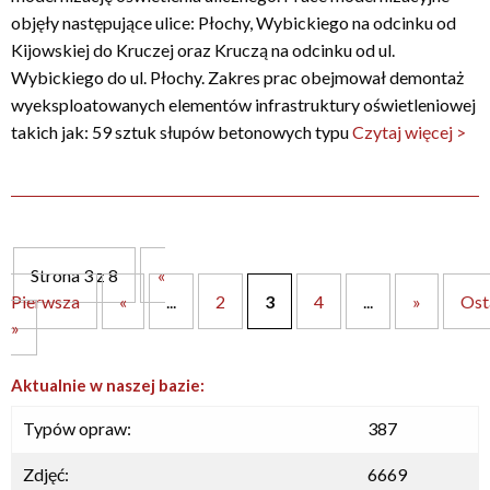
objęły następujące ulice: Płochy, Wybickiego na odcinku od
Kijowskiej do Kruczej oraz Kruczą na odcinku od ul.
Wybickiego do ul. Płochy. Zakres prac obejmował demontaż
wyeksploatowanych elementów infrastruktury oświetleniowej
takich jak: 59 sztuk słupów betonowych typu
Czytaj więcej >
Strona 3 z 8
«
Pierwsza
«
...
2
3
4
...
»
Ost
»
Aktualnie w naszej bazie:
Typów opraw:
387
Zdjęć:
6669