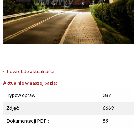
< Powrót do aktualności
Aktualnie w naszej bazie:
Typów opraw:
387
Zdjęć:
6669
Dokumentacji PDF::
59