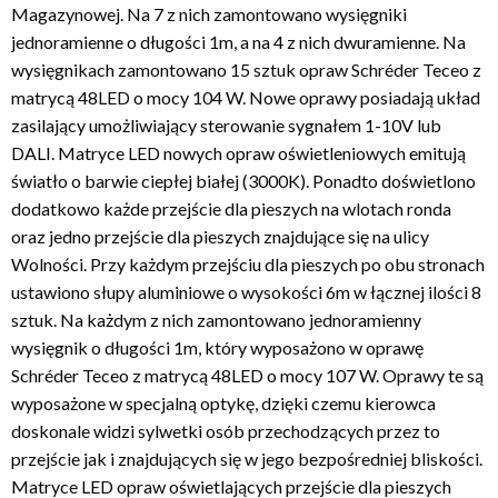
Magazynowej. Na 7 z nich zamontowano wysięgniki
jednoramienne o długości 1m, a na 4 z nich dwuramienne. Na
wysięgnikach zamontowano 15 sztuk opraw Schréder Teceo z
matrycą 48LED o mocy 104 W. Nowe oprawy posiadają układ
zasilający umożliwiający sterowanie sygnałem 1-10V lub
DALI. Matryce LED nowych opraw oświetleniowych emitują
światło o barwie ciepłej białej (3000K). Ponadto doświetlono
dodatkowo każde przejście dla pieszych na wlotach ronda
oraz jedno przejście dla pieszych znajdujące się na ulicy
Wolności. Przy każdym przejściu dla pieszych po obu stronach
ustawiono słupy aluminiowe o wysokości 6m w łącznej ilości 8
sztuk. Na każdym z nich zamontowano jednoramienny
wysięgnik o długości 1m, który wyposażono w oprawę
Schréder Teceo z matrycą 48LED o mocy 107 W. Oprawy te są
wyposażone w specjalną optykę, dzięki czemu kierowca
doskonale widzi sylwetki osób przechodzących przez to
przejście jak i znajdujących się w jego bezpośredniej bliskości.
Matryce LED opraw oświetlających przejście dla pieszych