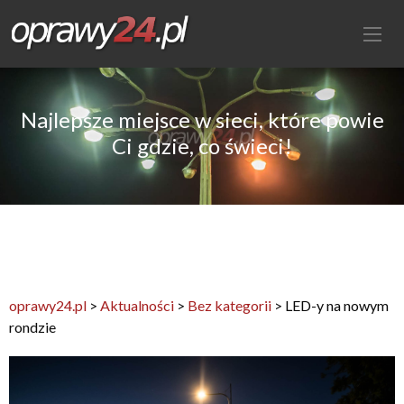
Najlepsze miejsce w sieci, które powie
Ci gdzie, co świeci!
oprawy24.pl
>
Aktualności
>
Bez kategorii
>
LED-y na nowym
rondzie