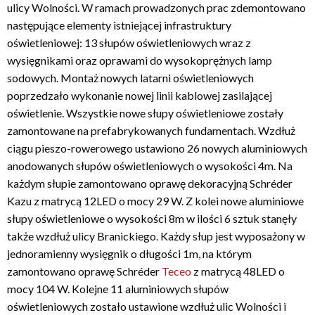
ulicy Wolności. W ramach prowadzonych prac zdemontowano
następujące elementy istniejącej infrastruktury
oświetleniowej: 13 słupów oświetleniowych wraz z
wysięgnikami oraz oprawami do wysokoprężnych lamp
sodowych. Montaż nowych latarni oświetleniowych
poprzedzało wykonanie nowej linii kablowej zasilającej
oświetlenie. Wszystkie nowe słupy oświetleniowe zostały
zamontowane na prefabrykowanych fundamentach. Wzdłuż
ciągu pieszo-rowerowego ustawiono 26 nowych aluminiowych
anodowanych słupów oświetleniowych o wysokości 4m. Na
każdym słupie zamontowano oprawę dekoracyjną Schréder
Kazu z matrycą 12LED o mocy 29 W. Z kolei nowe aluminiowe
słupy oświetleniowe o wysokości 8m w ilości 6 sztuk stanęły
także wzdłuż ulicy Branickiego. Każdy słup jest wyposażony w
jednoramienny wysięgnik o długości 1m, na którym
zamontowano oprawę Schréder
Teceo
z matrycą 48LED o
mocy 104 W. Kolejne 11 aluminiowych słupów
oświetleniowych zostało ustawione wzdłuż ulic Wolności i