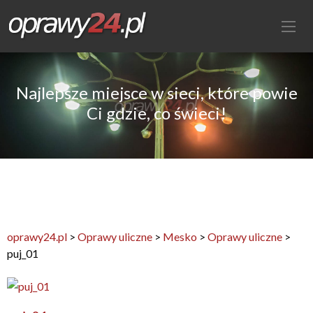
Najlepsze miejsce w sieci, które powie
Ci gdzie, co świeci!
oprawy24.pl
>
Oprawy uliczne
>
Mesko
>
Oprawy uliczne
>
puj_01