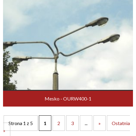
Mesko - OURW400-1
Strona 1 z 5
1
2
3
...
»
Ostatnia
»