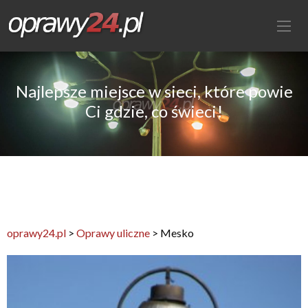
Najlepsze miejsce w sieci, które powie
Ci gdzie, co świeci!
oprawy24.pl
>
Oprawy uliczne
>
Mesko