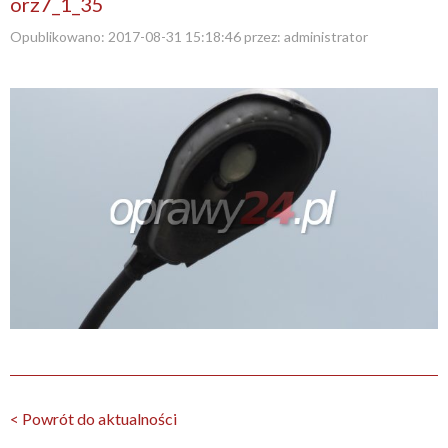
orz7_1_35
Opublikowano:
2017-08-31 15:18:46
przez:
administrator
< Powrót do aktualności