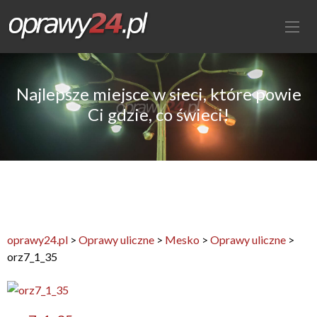
Najlepsze miejsce w sieci, które powie
Ci gdzie, co świeci!
oprawy24.pl
>
Oprawy uliczne
>
Mesko
>
Oprawy uliczne
>
orz7_1_35