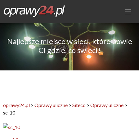
Najlepsze miejsce w sieci, które powie
Ci gdzie, co świeci!
oprawy24.pl
>
Oprawy uliczne
>
Siteco
>
Oprawy uliczne
>
sc_10