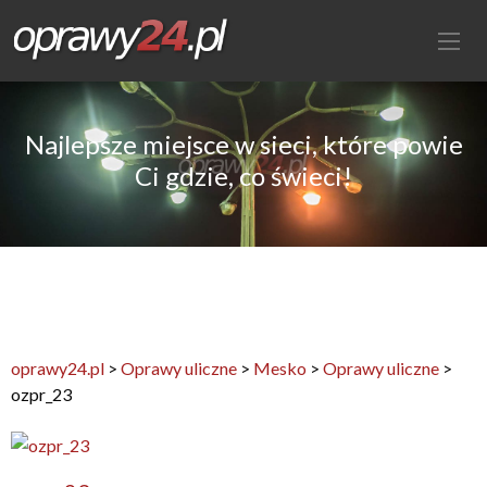
Najlepsze miejsce w sieci, które powie
Ci gdzie, co świeci!
oprawy24.pl
>
Oprawy uliczne
>
Mesko
>
Oprawy uliczne
>
ozpr_23