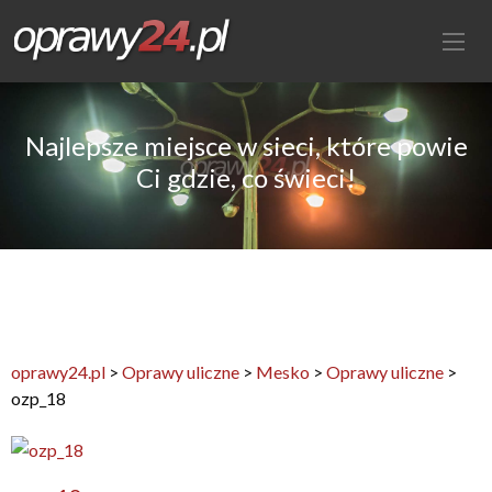
Najlepsze miejsce w sieci, które powie
Ci gdzie, co świeci!
oprawy24.pl
>
Oprawy uliczne
>
Mesko
>
Oprawy uliczne
>
ozp_18