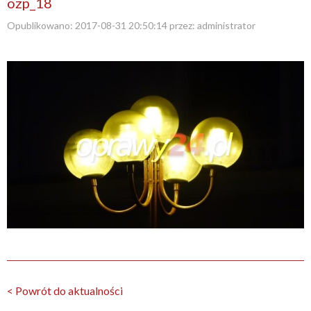
ozp_18
Opublikowano:
2017-08-31 20:50:14
przez:
administrator
< Powrót do aktualności