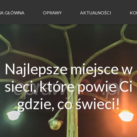
NA GŁÓWNA
OPRAWY
AKTUALNOŚCI
KO
Najlepsze miejsce w
sieci, które powie Ci
gdzie, co świeci!