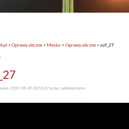
4.pl
>
Oprawy uliczne
>
Mesko
>
Oprawy uliczne
>
ozf_27
_27
wano:
2017-09-29 20:51:07
przez:
administrator