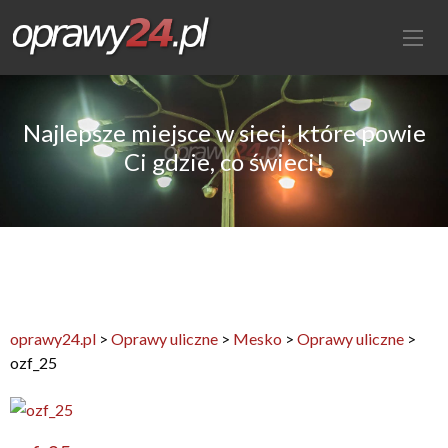
Najlepsze miejsce w sieci, które powie
Ci gdzie, co świeci!
oprawy24.pl
>
Oprawy uliczne
>
Mesko
>
Oprawy uliczne
>
ozf_25