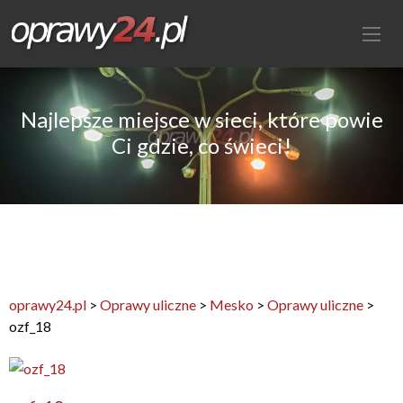
Najlepsze miejsce w sieci, które powie
Ci gdzie, co świeci!
oprawy24.pl
>
Oprawy uliczne
>
Mesko
>
Oprawy uliczne
>
ozf_18