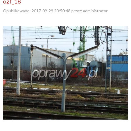
ozf_18
Opublikowano:
2017-09-29 20:50:48
przez:
administrator