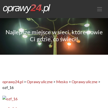
Najlepsze miejsce w sieci, które powie
Ci gdzie, co świeci!
oprawy24.pl
>
Oprawy uliczne
>
Mesko
>
Oprawy uliczne
>
ozf_16