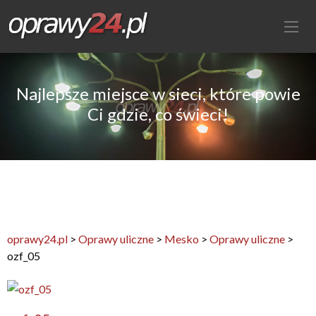
Najlepsze miejsce w sieci, które powie
Ci gdzie, co świeci!
oprawy24.pl
>
Oprawy uliczne
>
Mesko
>
Oprawy uliczne
>
ozf_05