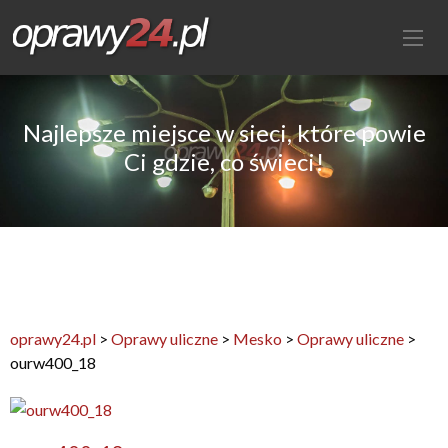
Najlepsze miejsce w sieci, które powie
Ci gdzie, co świeci!
oprawy24.pl
>
Oprawy uliczne
>
Mesko
>
Oprawy uliczne
>
ourw400_18