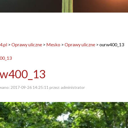
4.pl
>
Oprawy uliczne
>
Mesko
>
Oprawy uliczne
>
ourw400_13
rw400_13
wano:
2017-09-26 14:25:11
przez:
administrator