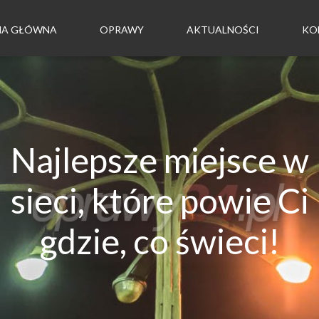
NA GŁÓWNA
OPRAWY
AKTUALNOŚCI
KO
Najlepsze miejsce w
sieci, które powie Ci
gdzie, co świeci!