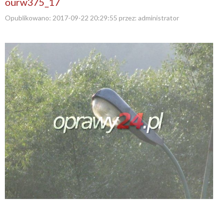
ourw375_17
Opublikowano:
2017-09-22 20:29:55
przez:
administrator