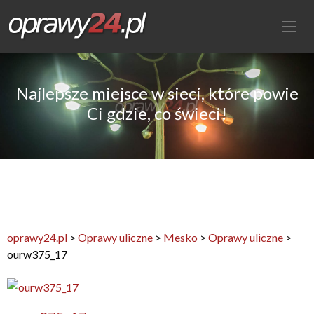
Najlepsze miejsce w sieci, które powie
Ci gdzie, co świeci!
oprawy24.pl
>
Oprawy uliczne
>
Mesko
>
Oprawy uliczne
>
ourw375_17