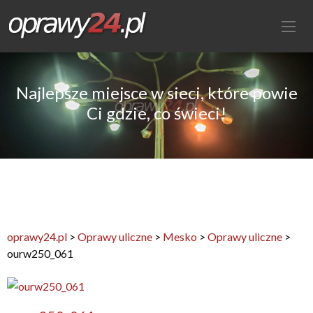
Najlepsze miejsce w sieci, które powie
Ci gdzie, co świeci!
oprawy24.pl
>
Oprawy uliczne
>
Mesko
>
Oprawy uliczne
>
ourw250_061