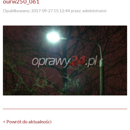
ourw250_061
Opublikowano:
2017-09-27 15:12:44
przez:
administrator
< Powrót do aktualności