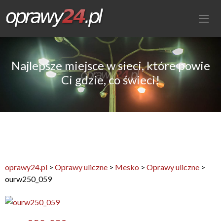
Najlepsze miejsce w sieci, które powie
Ci gdzie, co świeci!
oprawy24.pl
>
Oprawy uliczne
>
Mesko
>
Oprawy uliczne
>
ourw250_059