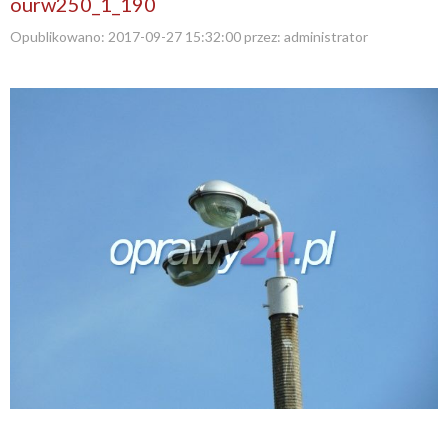
ourw250_1_190
Opublikowano:
2017-09-27 15:32:00
przez:
administrator