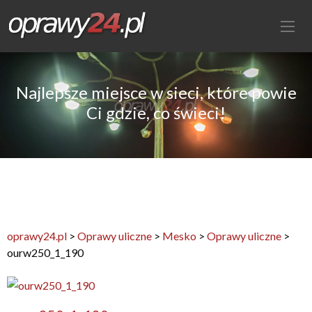
Najlepsze miejsce w sieci, które powie
Ci gdzie, co świeci!
oprawy24.pl
>
Oprawy uliczne
>
Mesko
>
Oprawy uliczne
>
ourw250_1_190