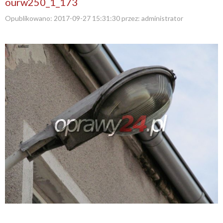
ourw250_1_173
Opublikowano:
2017-09-27 15:31:30
przez:
administrator