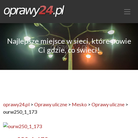
Najlepsze miejsce w sieci, które powie
Ci gdzie, co świeci!
oprawy24.pl
>
Oprawy uliczne
>
Mesko
>
Oprawy uliczne
>
ourw250_1_173