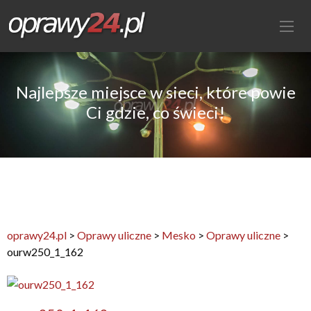
Najlepsze miejsce w sieci, które powie
Ci gdzie, co świeci!
oprawy24.pl
>
Oprawy uliczne
>
Mesko
>
Oprawy uliczne
>
ourw250_1_162