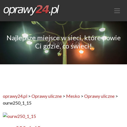
Najlepsze miejsce w sieci, które powie
Ci gdzie, co świeci!
oprawy24.pl
>
Oprawy uliczne
>
Mesko
>
Oprawy uliczne
>
ourw250_1_15