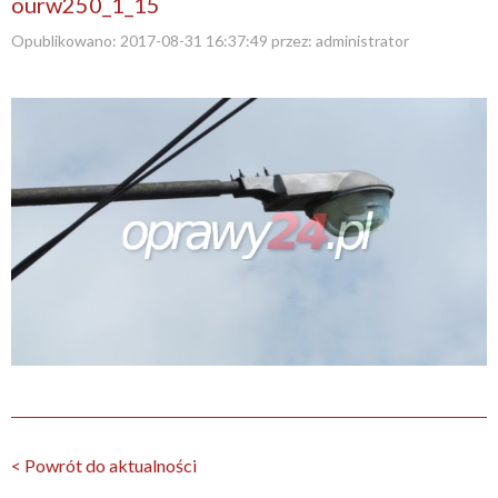
ourw250_1_15
Opublikowano:
2017-08-31 16:37:49
przez:
administrator
< Powrót do aktualności