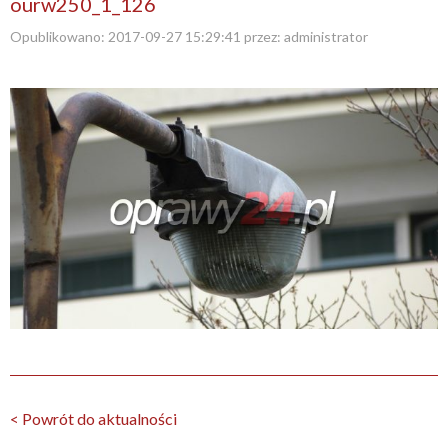
ourw250_1_126
Opublikowano:
2017-09-27 15:29:41
przez:
administrator
< Powrót do aktualności