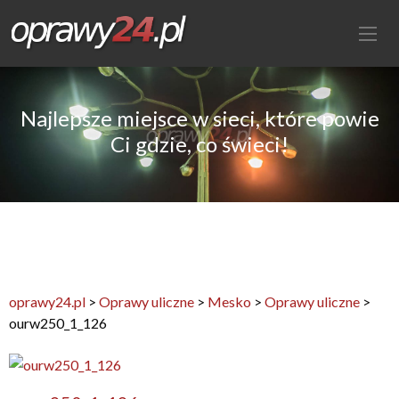
Najlepsze miejsce w sieci, które powie
Ci gdzie, co świeci!
oprawy24.pl
>
Oprawy uliczne
>
Mesko
>
Oprawy uliczne
>
ourw250_1_126