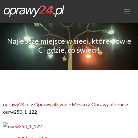
Najlepsze miejsce w sieci, które powie
Ci gdzie, co świeci!
oprawy24.pl
>
Oprawy uliczne
>
Mesko
>
Oprawy uliczne
>
ourw250_1_122