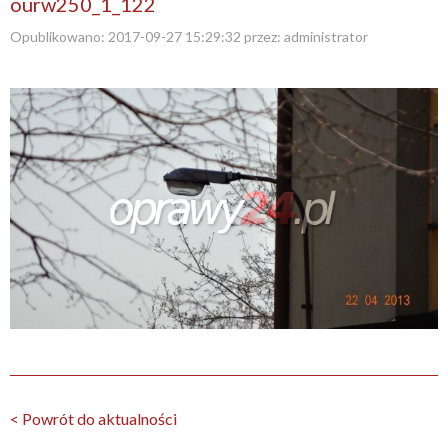
ourw250_1_122
Opublikowano:
2017-09-27 15:29:32
przez:
administrator
< Powrót do aktualności