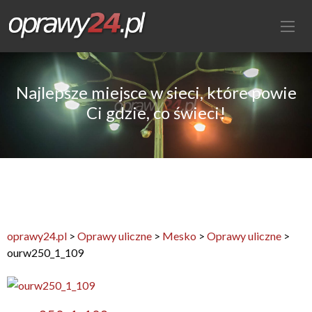
Najlepsze miejsce w sieci, które powie
Ci gdzie, co świeci!
oprawy24.pl
>
Oprawy uliczne
>
Mesko
>
Oprawy uliczne
>
ourw250_1_109