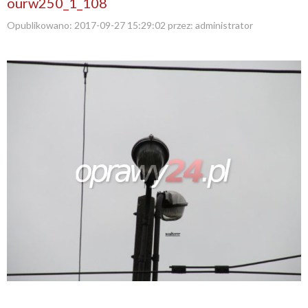
ourw250_1_108
Opublikowano:
2017-09-27 15:29:02
przez:
administrator