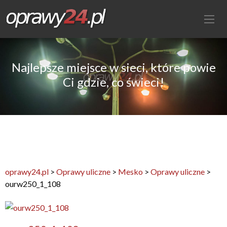
Najlepsze miejsce w sieci, które powie
Ci gdzie, co świeci!
oprawy24.pl
>
Oprawy uliczne
>
Mesko
>
Oprawy uliczne
>
ourw250_1_108