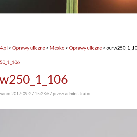
4.pl
>
Oprawy uliczne
>
Mesko
>
Oprawy uliczne
>
ourw250_1_1
rw250_1_106
wano:
2017-09-27 15:28:57
przez:
administrator