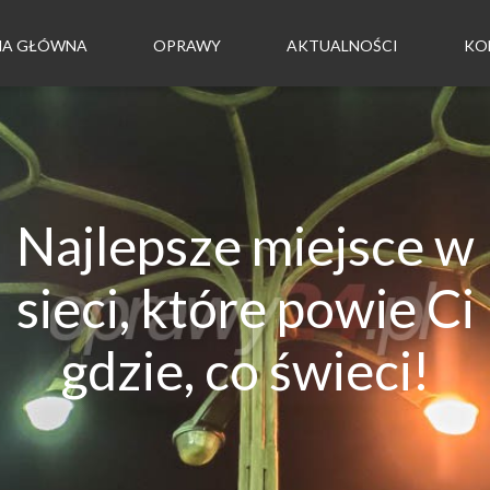
NA GŁÓWNA
OPRAWY
AKTUALNOŚCI
KO
Najlepsze miejsce w
sieci, które powie Ci
gdzie, co świeci!