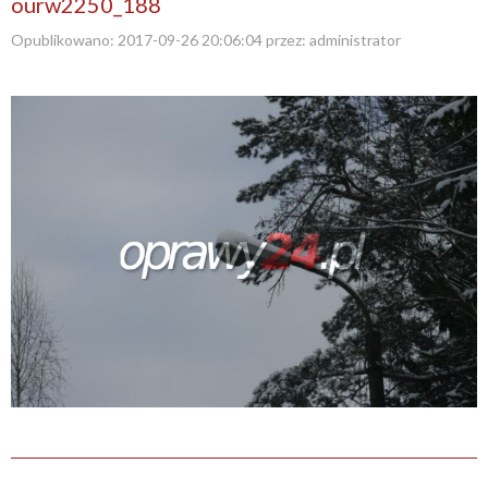
ourw2250_188
Opublikowano:
2017-09-26 20:06:04
przez:
administrator