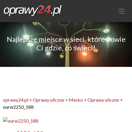
Najlepsze miejsce w sieci, które powie
Ci gdzie, co świeci!
oprawy24.pl
>
Oprawy uliczne
>
Mesko
>
Oprawy uliczne
>
ourw2250_188