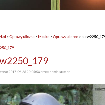
4.pl
>
Oprawy uliczne
>
Mesko
>
Oprawy uliczne
>
ourw2250_17
rw2250_179
wano:
2017-09-26 20:05:50
przez:
administrator