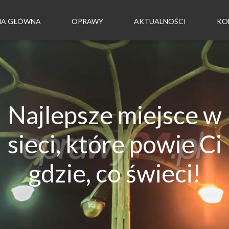
NA GŁÓWNA
OPRAWY
AKTUALNOŚCI
KO
Najlepsze miejsce w
sieci, które powie Ci
gdzie, co świeci!