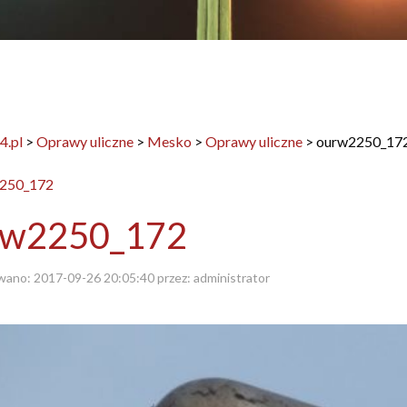
4.pl
>
Oprawy uliczne
>
Mesko
>
Oprawy uliczne
>
ourw2250_17
rw2250_172
wano:
2017-09-26 20:05:40
przez:
administrator