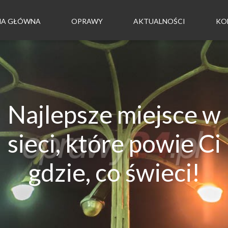
NA GŁÓWNA
OPRAWY
AKTUALNOŚCI
KO
Najlepsze miejsce w
sieci, które powie Ci
gdzie, co świeci!