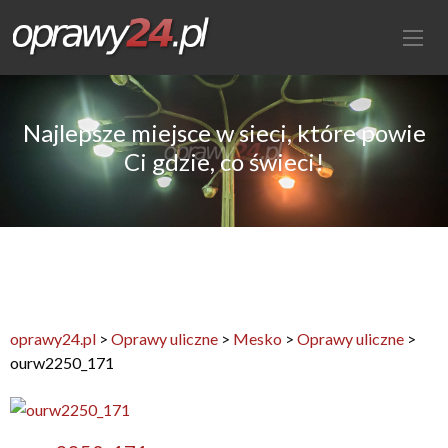
Najlepsze miejsce w sieci, które powie
Ci gdzie, co świeci!
oprawy24.pl
>
Oprawy uliczne
>
Mesko
>
Oprawy uliczne
>
ourw2250_171