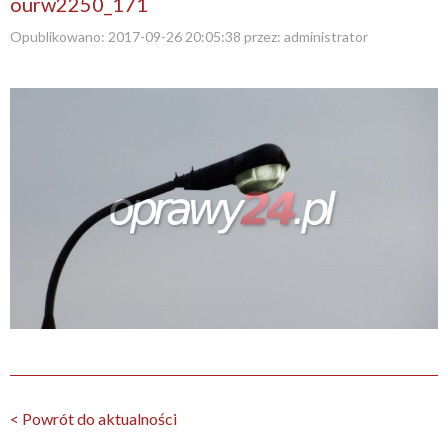
ourw2250_171
Opublikowano:
2017-09-26 20:05:38
przez:
administrator
< Powrót do aktualności