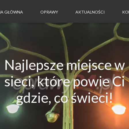
NA GŁÓWNA
OPRAWY
AKTUALNOŚCI
KO
Najlepsze miejsce w
sieci, które powie Ci
gdzie, co świeci!