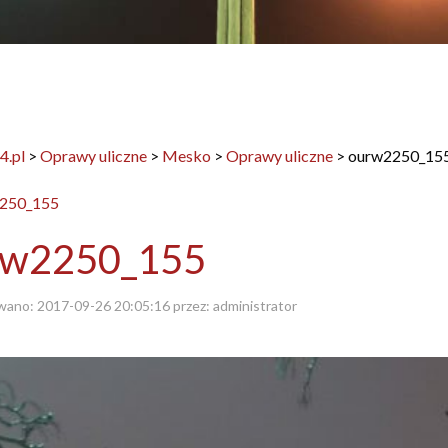
4.pl
>
Oprawy uliczne
>
Mesko
>
Oprawy uliczne
>
ourw2250_15
rw2250_155
wano:
2017-09-26 20:05:16
przez:
administrator