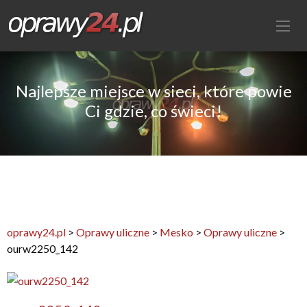
Najlepsze miejsce w sieci, które powie
Ci gdzie, co świeci!
oprawy24.pl
>
Oprawy uliczne
>
Mesko
>
Oprawy uliczne
>
ourw2250_142