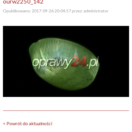
ourw2250_142
Opublikowano:
2017-09-26 20:04:57
przez:
administrator
< Powrót do aktualności