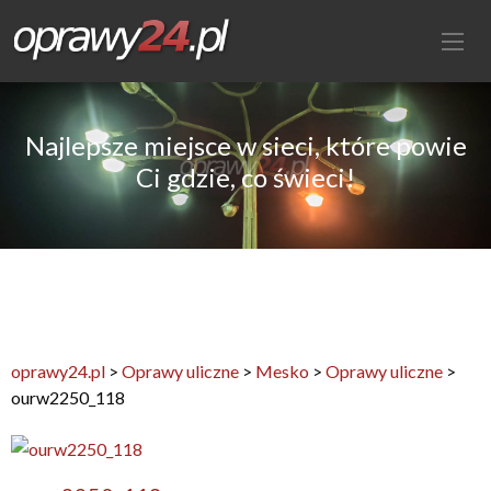
Najlepsze miejsce w sieci, które powie
Ci gdzie, co świeci!
oprawy24.pl
>
Oprawy uliczne
>
Mesko
>
Oprawy uliczne
>
ourw2250_118