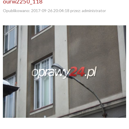
ourw2250_118
Opublikowano:
2017-09-26 20:04:18
przez:
administrator