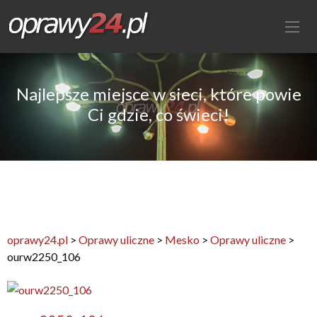
Najlepsze miejsce w sieci, które powie
Ci gdzie, co świeci!
oprawy24.pl
>
Oprawy uliczne
>
Mesko
>
Oprawy uliczne
>
ourw2250_106