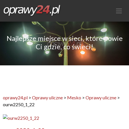
Najlepsze miejsce w sieci, które powie
Ci gdzie, co świeci!
oprawy24.pl
>
Oprawy uliczne
>
Mesko
>
Oprawy uliczne
>
ourw2250_1_22