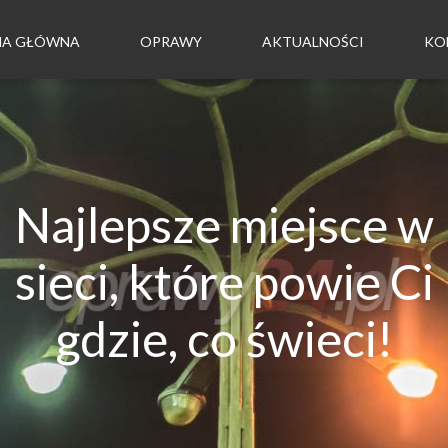
NA GŁÓWNA
OPRAWY
AKTUALNOŚCI
KO
Najlepsze miejsce w
sieci, które powie Ci
gdzie, co świeci!