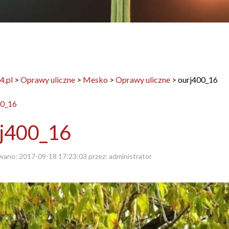
4.pl
>
Oprawy uliczne
>
Mesko
>
Oprawy uliczne
>
ourj400_16
j400_16
wano:
2017-09-18 17:23:03
przez:
administrator