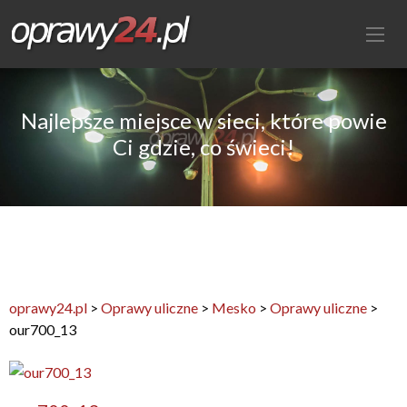
Najlepsze miejsce w sieci, które powie
Ci gdzie, co świeci!
oprawy24.pl
>
Oprawy uliczne
>
Mesko
>
Oprawy uliczne
>
our700_13