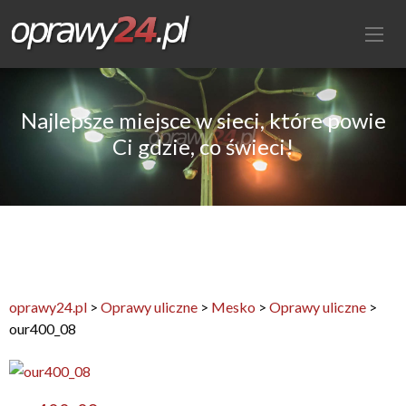
Najlepsze miejsce w sieci, które powie
Ci gdzie, co świeci!
oprawy24.pl
>
Oprawy uliczne
>
Mesko
>
Oprawy uliczne
>
our400_08