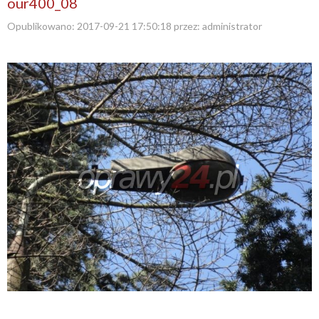
our400_08
Opublikowano:
2017-09-21 17:50:18
przez:
administrator