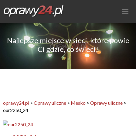
Najlepsze miejsce w sieci, które powie
Ci gdzie, co świeci!
oprawy24.pl
>
Oprawy uliczne
>
Mesko
>
Oprawy uliczne
>
our2250_24