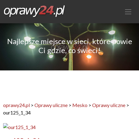
Najlepsze miejsce w sieci, które powie
Ci gdzie, co świeci!
oprawy24.pl
>
Oprawy uliczne
>
Mesko
>
Oprawy uliczne
>
our125_1_34