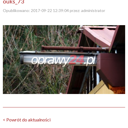
ouks_73
Opublikowano:
2017-09-22 12:39:04
przez:
administrator
< Powrót do aktualności