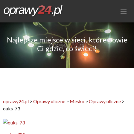
Najlepsze miejsce w sieci, które powie
Ci gdzie, co świeci!
oprawy24.pl
>
Oprawy uliczne
>
Mesko
>
Oprawy uliczne
>
ouks_73