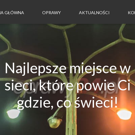
NA GŁÓWNA
OPRAWY
AKTUALNOŚCI
KO
Najlepsze miejsce w
sieci, które powie Ci
gdzie, co świeci!