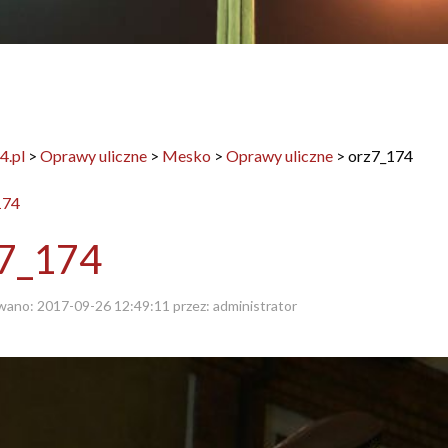
4.pl
>
Oprawy uliczne
>
Mesko
>
Oprawy uliczne
>
orz7_174
z7_174
wano:
2017-09-26 12:49:11
przez:
administrator