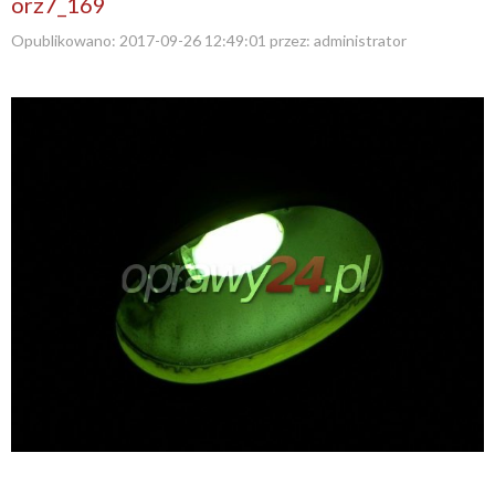
orz7_169
Opublikowano:
2017-09-26 12:49:01
przez:
administrator