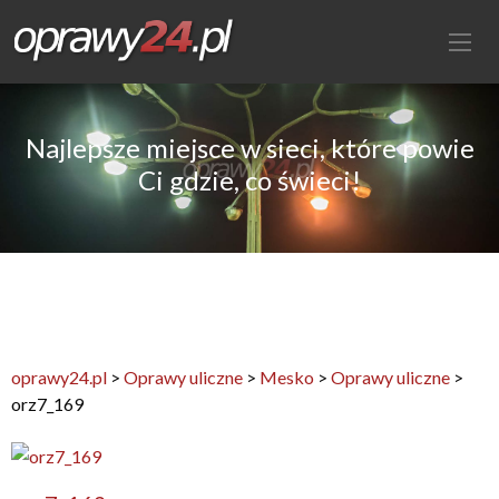
Najlepsze miejsce w sieci, które powie
Ci gdzie, co świeci!
oprawy24.pl
>
Oprawy uliczne
>
Mesko
>
Oprawy uliczne
>
orz7_169