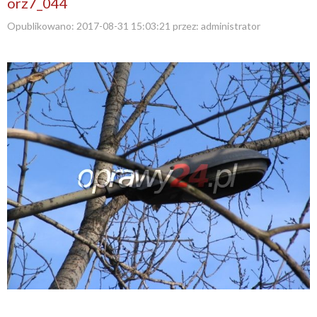
orz7_044
Opublikowano:
2017-08-31 15:03:21
przez:
administrator