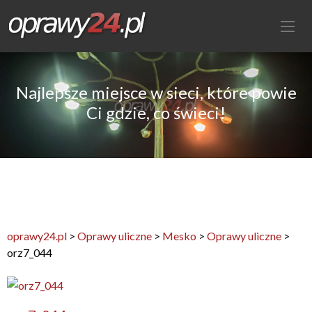
Najlepsze miejsce w sieci, które powie
Ci gdzie, co świeci!
oprawy24.pl
>
Oprawy uliczne
>
Mesko
>
Oprawy uliczne
>
orz7_044