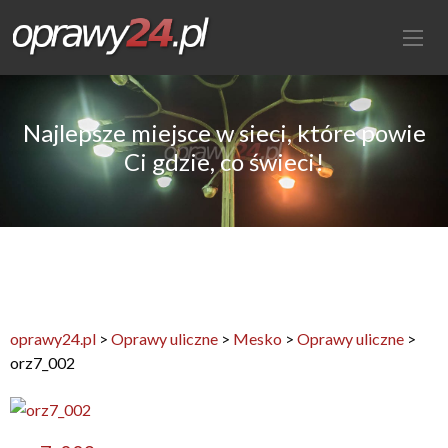
Najlepsze miejsce w sieci, które powie
Ci gdzie, co świeci!
oprawy24.pl
>
Oprawy uliczne
>
Mesko
>
Oprawy uliczne
>
orz7_002