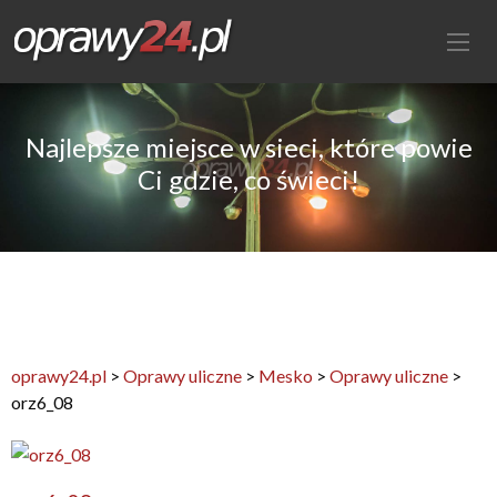
Najlepsze miejsce w sieci, które powie
Ci gdzie, co świeci!
oprawy24.pl
>
Oprawy uliczne
>
Mesko
>
Oprawy uliczne
>
orz6_08