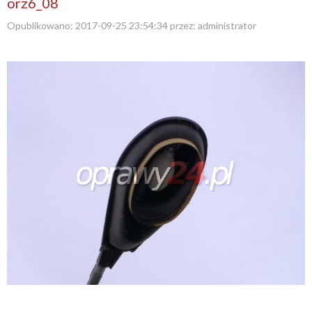
orz6_08
Opublikowano:
2017-09-25 23:54:34
przez:
administrator