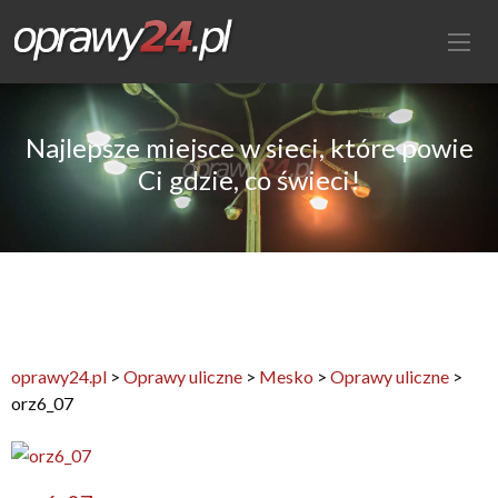
Najlepsze miejsce w sieci, które powie
Ci gdzie, co świeci!
oprawy24.pl
>
Oprawy uliczne
>
Mesko
>
Oprawy uliczne
>
orz6_07