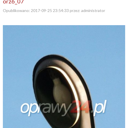
orz6_07
Opublikowano:
2017-09-25 23:54:33
przez:
administrator