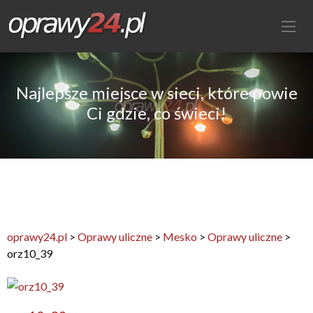
Najlepsze miejsce w sieci, które powie
Ci gdzie, co świeci!
oprawy24.pl
>
Oprawy uliczne
>
Mesko
>
Oprawy uliczne
>
orz10_39